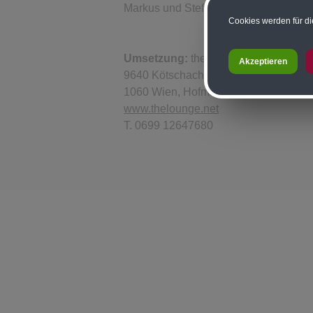
Markus und Stefan Schellander
Cookies werden für di
Umsetzung:
the Lounge interactive
Akzeptieren
9640 Kötschach-Mauthen, Mauthen 3
1060 Wien, Hofmühlgasse 17/1/3
www.thelounge.net
T. 0699 12647680